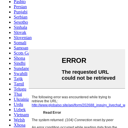
Pashto
Persian
Punjabi
Serbian
Sesotho
Sinhala
Slovak
Slovenian
Somali
Samoan
Scots Gaelic
Shona
Sindhi
Sundanese
Swahili
Tajik
Tamil
Telugu
Thai
Ukrainian
Urdu
Uzbek
Vietnamese
Welsh
Xhosa