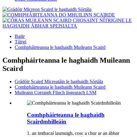
Baile
Táirgí
Comhpháirteanna le haghaidh Muileann Scaird
Comhpháirteanna le haghaidh Muileann
Scaird
Grádóir Scaird Micreatáin le haghaidh Sórtála
Comhpháirteanna le haghaidh Muileann Scaird
Muileann Corraigh Fliuch Ingearach LSM
Comhpháirteanna le haghaidh
Scairdmhilleáin
1. an imthacaí lasmuigh, cosc a chur ar an ábhar