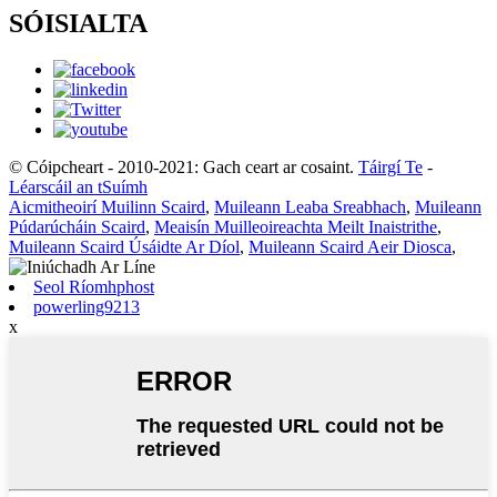
SÓISIALTA
© Cóipcheart - 2010-2021: Gach ceart ar cosaint.
Táirgí Te
-
Léarscáil an tSuímh
Aicmitheoirí Muilinn Scaird
,
Muileann Leaba Sreabhach
,
Muileann
Púdarúcháin Scaird
,
Meaisín Muilleoireachta Meilt Inaistrithe
,
Muileann Scaird Úsáidte Ar Díol
,
Muileann Scaird Aeir Diosca
,
Seol Ríomhphost
powerling9213
x