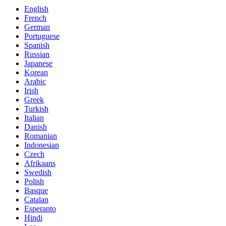
English
French
German
Portuguese
Spanish
Russian
Japanese
Korean
Arabic
Irish
Greek
Turkish
Italian
Danish
Romanian
Indonesian
Czech
Afrikaans
Swedish
Polish
Basque
Catalan
Esperanto
Hindi