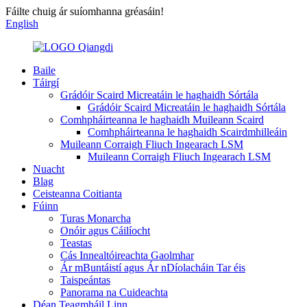
Fáilte chuig ár suíomhanna gréasáin!
English
Baile
Táirgí
Grádóir Scaird Micreatáin le haghaidh Sórtála
Grádóir Scaird Micreatáin le haghaidh Sórtála
Comhpháirteanna le haghaidh Muileann Scaird
Comhpháirteanna le haghaidh Scairdmhilleáin
Muileann Corraigh Fliuch Ingearach LSM
Muileann Corraigh Fliuch Ingearach LSM
Nuacht
Blag
Ceisteanna Coitianta
Fúinn
Turas Monarcha
Onóir agus Cáilíocht
Teastas
Cás Innealtóireachta Gaolmhar
Ár mBuntáistí agus Ár nDíolacháin Tar éis
Taispeántas
Panorama na Cuideachta
Déan Teagmháil Linn