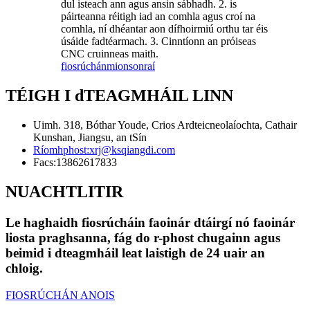
dul isteach ann agus ansin sábhadh. 2. is
páirteanna réitigh iad an comhla agus croí na
comhla, ní dhéantar aon dífhoirmiú orthu tar éis
úsáide fadtéarmach. 3. Cinntíonn an próiseas
CNC cruinneas maith.
fiosrúchán
mionsonraí
TÉIGH I dTEAGMHÁIL LINN
Uimh. 318, Bóthar Youde, Crios Ardteicneolaíochta, Cathair
Kunshan, Jiangsu, an tSín
Ríomhphost:
xrj@ksqiangdi.com
Facs:
13862617833
NUACHTLITIR
Le haghaidh fiosrúcháin faoinár dtáirgí nó faoinár
liosta praghsanna, fág do r-phost chugainn agus
beimid i dteagmháil leat laistigh de 24 uair an
chloig.
FIOSRÚCHÁN ANOIS