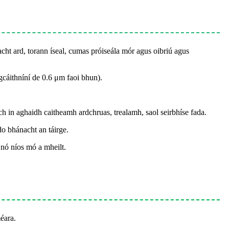
cht ard, torann íseal, cumas próiseála mór agus oibriú agus
gcáithníní de 0.6 μm faoi bhun).
ch in aghaidh caitheamh ardchruas, trealamh, saol seirbhíse fada.
do bhánacht an táirge.
e nó níos mó a mheilt.
éara.