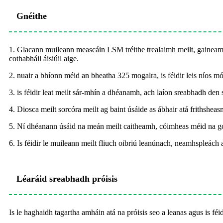
Gnéithe
1. Glacann muileann meascáin LSM tréithe trealaimh meilt, gaineamh, 
cothabháil áisiúil aige.
2. nuair a bhíonn méid an bheatha 325 mogalra, is féidir leis níos 
3. is féidir leat meilt sár-mhín a dhéanamh, ach laíon sreabhadh den sc
4. Diosca meilt sorcóra meilt ag baint úsáide as ábhair atá frithshe
5. Ní dhéanann úsáid na meán meilt caitheamh, cóimheas méid na gcáit
6. Is féidir le muileann meilt fliuch oibriú leanúnach, neamhspleách a
Léaráid sreabhadh próisis
Is le haghaidh tagartha amháin atá na próisis seo a leanas agus is fé