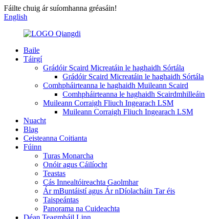
Fáilte chuig ár suíomhanna gréasáin!
English
Baile
Táirgí
Grádóir Scaird Micreatáin le haghaidh Sórtála
Grádóir Scaird Micreatáin le haghaidh Sórtála
Comhpháirteanna le haghaidh Muileann Scaird
Comhpháirteanna le haghaidh Scairdmhilleáin
Muileann Corraigh Fliuch Ingearach LSM
Muileann Corraigh Fliuch Ingearach LSM
Nuacht
Blag
Ceisteanna Coitianta
Fúinn
Turas Monarcha
Onóir agus Cáilíocht
Teastas
Cás Innealtóireachta Gaolmhar
Ár mBuntáistí agus Ár nDíolacháin Tar éis
Taispeántas
Panorama na Cuideachta
Déan Teagmháil Linn