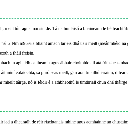
meilt túir agus mar sin de. Tá na buntáistí a bhaineann le héifeachtúla
mó ná -2 Nm m95% a bhaint amach tar éis dhá uair meilt (meánmhéid na 
oth a fháil freisin.
asmhach in aghaidh caitheamh agus ábhair chóimhiotail atá frithsheasmha
hníní eolaíochta, sa phróiseas meilt, gan aon truailliú iarainn, difear 
r mheilt táirge, nó is féidir é a athbheothú le timthriall chun dhá tháirg
idir iad a dhearadh de réir riachtanais mhíne agus acmhainne an chustaim