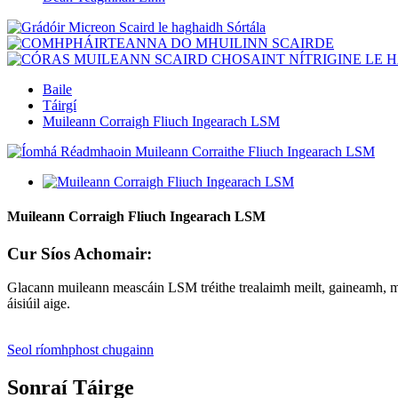
Baile
Táirgí
Muileann Corraigh Fliuch Ingearach LSM
Muileann Corraigh Fliuch Ingearach LSM
Cur Síos Achomair:
Glacann muileann meascáin LSM tréithe trealaimh meilt, gaineamh, meil
áisiúil aige.
Seol ríomhphost chugainn
Sonraí Táirge