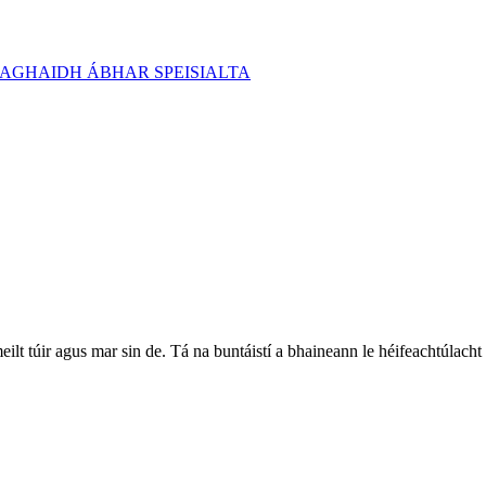
t túir agus mar sin de. Tá na buntáistí a bhaineann le héifeachtúlacht 