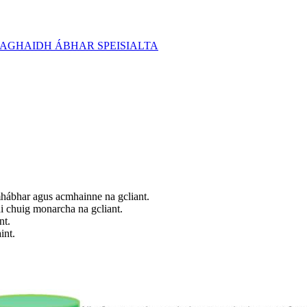
amhábhar agus acmhainne na gcliant.
i chuig monarcha na gcliant.
nt.
int.