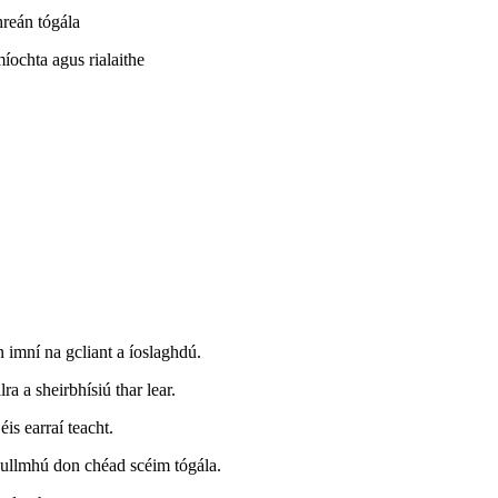
hreán tógála
míochta agus rialaithe
n imní na gcliant a íoslaghdú.
lra a sheirbhísiú thar lear.
éis earraí teacht.
 ullmhú don chéad scéim tógála.