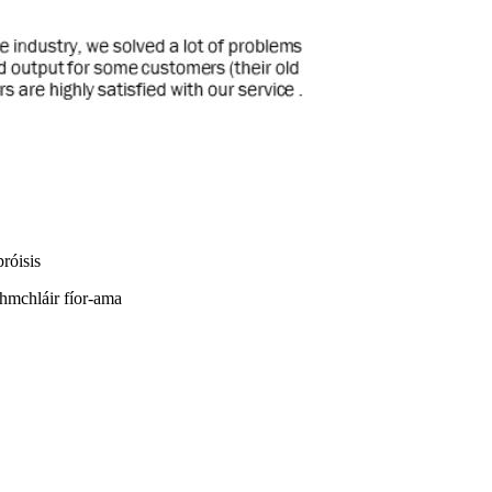
próisis
dhmchláir fíor-ama