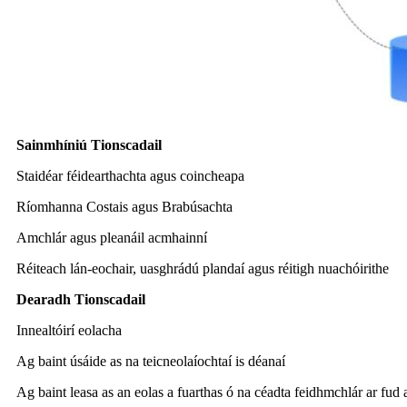
Sainmhíniú Tionscadail
Staidéar féidearthachta agus coincheapa
Ríomhanna Costais agus Brabúsachta
Amchlár agus pleanáil acmhainní
Réiteach lán-eochair, uasghrádú plandaí agus réitigh nuachóirithe
Dearadh Tionscadail
Innealtóirí eolacha
Ag baint úsáide as na teicneolaíochtaí is déanaí
Ag baint leasa as an eolas a fuarthas ó na céadta feidhmchlár ar fud 