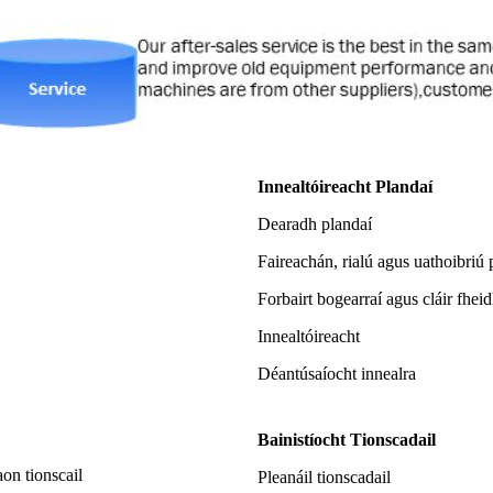
Innealtóireacht Plandaí
Dearadh plandaí
Faireachán, rialú agus uathoibriú 
Forbairt bogearraí agus cláir fhei
Innealtóireacht
Déantúsaíocht innealra
Bainistíocht Tionscadail
aon tionscail
Pleanáil tionscadail