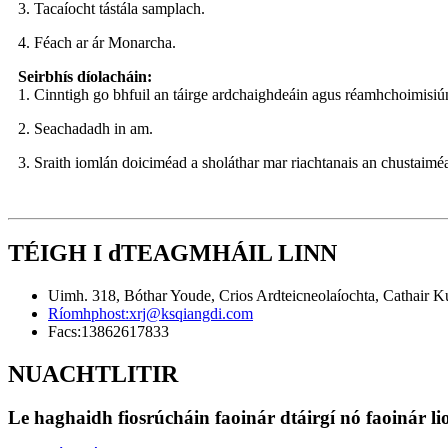
3. Tacaíocht tástála samplach.
4. Féach ar ár Monarcha.
Seirbhís díolacháin:
1. Cinntigh go bhfuil an táirge ardchaighdeáin agus réamhchoimisi
2. Seachadadh in am.
3. Sraith iomlán doiciméad a sholáthar mar riachtanais an chustaimé
TÉIGH I dTEAGMHÁIL LINN
Uimh. 318, Bóthar Youde, Crios Ardteicneolaíochta, Cathair Ku
Ríomhphost:
xrj@ksqiangdi.com
Facs:
13862617833
NUACHTLITIR
Le haghaidh fiosrúcháin faoinár dtáirgí nó faoinár li