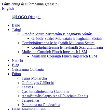
Fáilte chuig ár suíomhanna gréasáin!
English
Baile
Táirgí
Grádóir Scaird Micreatáin le haghaidh Sórtála
Grádóir Scaird Micreatáin le haghaidh Sórtála
Comhpháirteanna le haghaidh Muileann Scaird
Comhpháirteanna le haghaidh Scairdmhilleáin
Muileann Corraigh Fliuch Ingearach LSM
Muileann Corraigh Fliuch Ingearach LSM
Nuacht
Blag
Ceisteanna Coitianta
Fúinn
Turas Monarcha
Onóir agus Cáilíocht
Teastas
Cás Innealtóireachta Gaolmhar
Ár mBuntáistí agus Ár nDíolacháin Tar éis
Taispeántas
Panorama na Cuideachta
Déan Teagmháil Linn