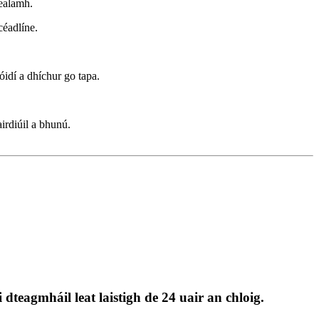
realamh.
céadlíne.
óidí a dhíchur go tapa.
irdiúil a bhunú.
dteagmháil leat laistigh de 24 uair an chloig.