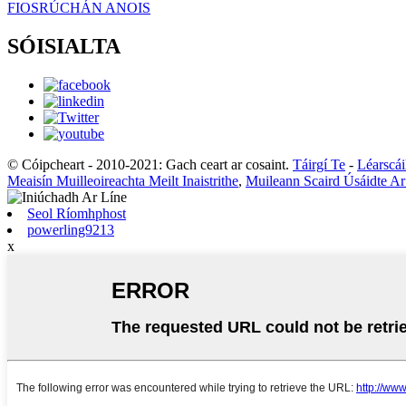
FIOSRÚCHÁN ANOIS
SÓISIALTA
© Cóipcheart - 2010-2021: Gach ceart ar cosaint.
Táirgí Te
-
Léarscái
Meaisín Muilleoireachta Meilt Inaistrithe
,
Muileann Scaird Úsáidte Ar
Seol Ríomhphost
powerling9213
x