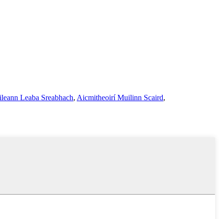
leann Leaba Sreabhach
,
Aicmitheoirí Muilinn Scaird
,