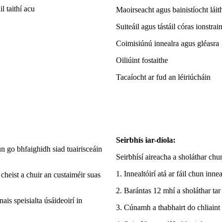
l taithí acu
Maoirseacht agus bainistíocht láit
Suiteáil agus tástáil córas ionstrai
Coimisiúnú innealra agus gléasra
Oiliúint fostaithe
Tacaíocht ar fud an léiriúcháin
Seirbhís iar-díola:
 go bhfaighidh siad tuairisceáin
Seirbhísí aireacha a sholáthar chu
1. Innealtóirí atá ar fáil chun innea
 cheist a chuir an custaiméir suas
2. Barántas 12 mhí a sholáthar tar 
ais speisialta úsáideoirí in
3. Cúnamh a thabhairt do chliaint