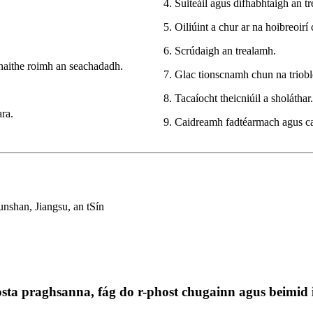
4. Suiteáil agus dífhabhtaigh an t
5. Oiliúint a chur ar na hoibreoirí 
6. Scrúdaigh an trealamh.
únaithe roimh an seachadadh.
7. Glac tionscnamh chun na triobl
8. Tacaíocht theicniúil a sholáthar.
ara.
9. Caidreamh fadtéarmach agus ca
nshan, Jiangsu, an tSín
osta praghsanna, fág do r-phost chugainn agus beimid i 