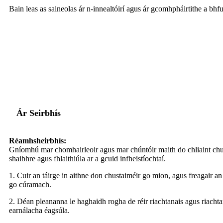
Bain leas as saineolas ár n-innealtóirí agus ár gcomhpháirtithe a bhfui
Ár Seirbhís
Réamhsheirbhís:
Gníomhú mar chomhairleoir agus mar chúntóir maith do chliaint chun
shaibhre agus fhlaithiúla ar a gcuid infheistíochtaí.
1. Cuir an táirge in aithne don chustaiméir go mion, agus freagair an
go cúramach.
2. Déan pleananna le haghaidh rogha de réir riachtanais agus riachtan
earnálacha éagsúla.