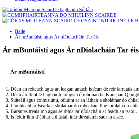
Baile
Ár mBuntáistí agus Ár nDíolacháin Tar éis
Ár mBuntáistí agus Ár nDíolacháin Tar éis
Ár mBuntáistí
1. Déan an réiteach agus an leagan amach is fearr de réir iarratais 
2. Déan áirithint le haghaidh loingsiú ó mhonarcha Kunshan Qiangd
3. Suiteáil agus coimisiúnú, oiliúint ar an láthair a sholáthar do chliai
4. Lámhleabhar Béarla a sholáthar do mheaisíní líne iomláin do chlia
5. Barántas trealaimh agus seirbhís iar-díolacháin ar feadh an tsaoil.
6. Is féidir linn d’ábhar a thástáil inár dtrealamh saor in aisce.