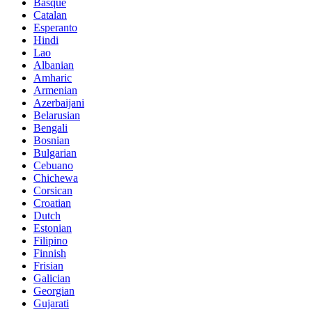
Basque
Catalan
Esperanto
Hindi
Lao
Albanian
Amharic
Armenian
Azerbaijani
Belarusian
Bengali
Bosnian
Bulgarian
Cebuano
Chichewa
Corsican
Croatian
Dutch
Estonian
Filipino
Finnish
Frisian
Galician
Georgian
Gujarati