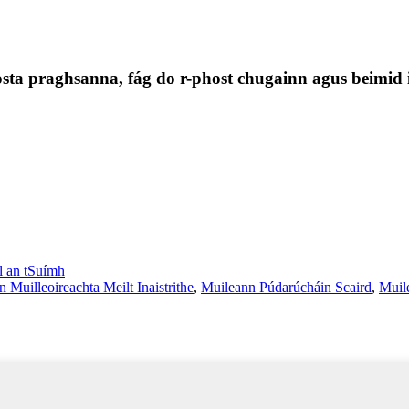
osta praghsanna, fág do r-phost chugainn agus beimid i 
l an tSuímh
n Muilleoireachta Meilt Inaistrithe
,
Muileann Púdarúcháin Scaird
,
Muil