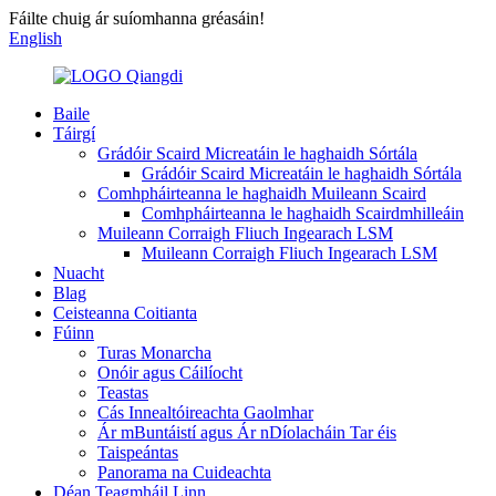
Fáilte chuig ár suíomhanna gréasáin!
English
Baile
Táirgí
Grádóir Scaird Micreatáin le haghaidh Sórtála
Grádóir Scaird Micreatáin le haghaidh Sórtála
Comhpháirteanna le haghaidh Muileann Scaird
Comhpháirteanna le haghaidh Scairdmhilleáin
Muileann Corraigh Fliuch Ingearach LSM
Muileann Corraigh Fliuch Ingearach LSM
Nuacht
Blag
Ceisteanna Coitianta
Fúinn
Turas Monarcha
Onóir agus Cáilíocht
Teastas
Cás Innealtóireachta Gaolmhar
Ár mBuntáistí agus Ár nDíolacháin Tar éis
Taispeántas
Panorama na Cuideachta
Déan Teagmháil Linn