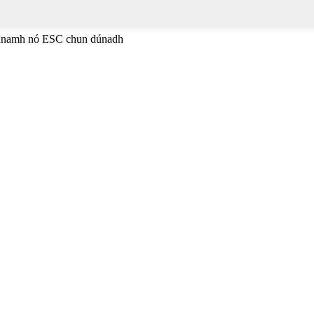
héanamh nó ESC chun dúnadh