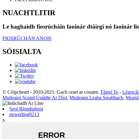
NUACHTLITIR
Le haghaidh fiosrúcháin faoinár dtáirgí nó faoinár li
FIOSRÚCHÁN ANOIS
SÓISIALTA
© Cóipcheart - 2010-2021: Gach ceart ar cosaint.
Táirgí Te
-
Léarscái
Muileann Scaird Úsáidte Ar Díol
,
Muileann Leaba Sreabhach
,
Meaisí
Seol Ríomhphost
powerling9213
x