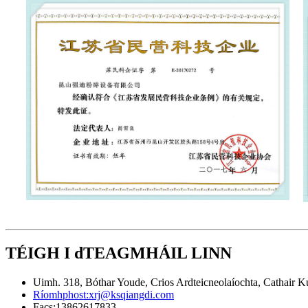
TÉIGH I dTEAGMHÁIL LINN
Uimh. 318, Bóthar Youde, Crios Ardteicneolaíochta, Cathair Ku
Ríomhphost:
xrj@ksqiangdi.com
Facs:
13862617833