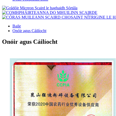
Baile
Onóir agus Cáilíocht
Onóir agus Cáilíocht