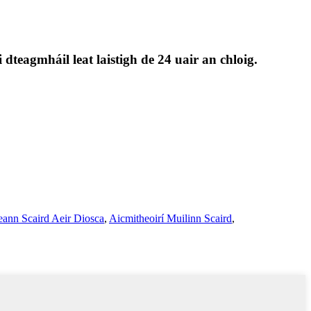
dteagmháil leat laistigh de 24 uair an chloig.
eann Scaird Aeir Diosca
,
Aicmitheoirí Muilinn Scaird
,