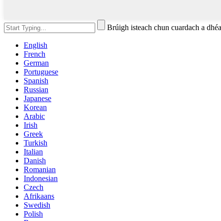
Brúigh isteach chun cuardach a d
English
French
German
Portuguese
Spanish
Russian
Japanese
Korean
Arabic
Irish
Greek
Turkish
Italian
Danish
Romanian
Indonesian
Czech
Afrikaans
Swedish
Polish