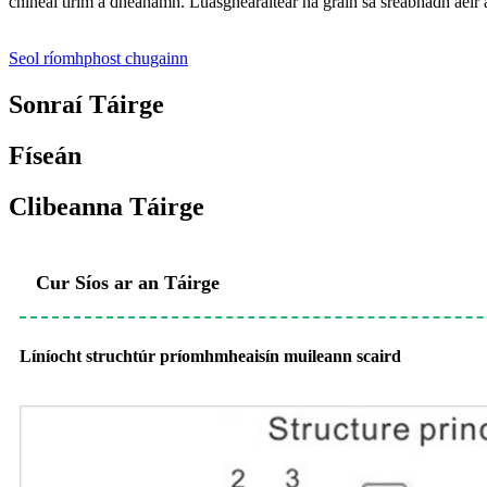
chineál tirim a dhéanamh. Luasghéaraítear na gráin sa sreabhadh aeir a
Seol ríomhphost chugainn
Sonraí Táirge
Físeán
Clibeanna Táirge
Cur Síos ar an Táirge
Líníocht struchtúr príomhmheaisín muileann scaird