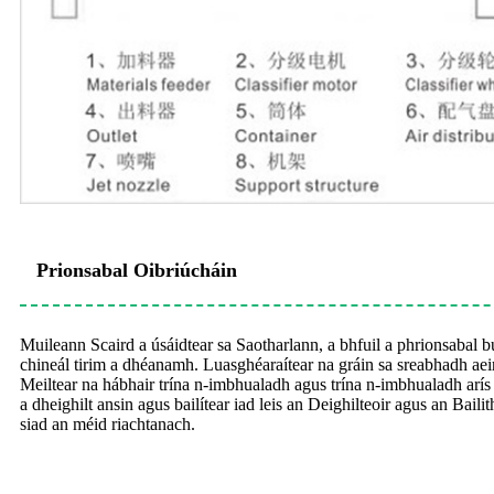
Prionsabal Oibriúcháin
Muileann Scaird a úsáidtear sa Saotharlann, a bhfuil a phrionsabal 
chineál tirim a dhéanamh. Luasghéaraítear na gráin sa sreabhadh aeir
Meiltear na hábhair trína n-imbhualadh agus trína n-imbhualadh arís ag
a dheighilt ansin agus bailítear iad leis an Deighilteoir agus an Bail
siad an méid riachtanach.