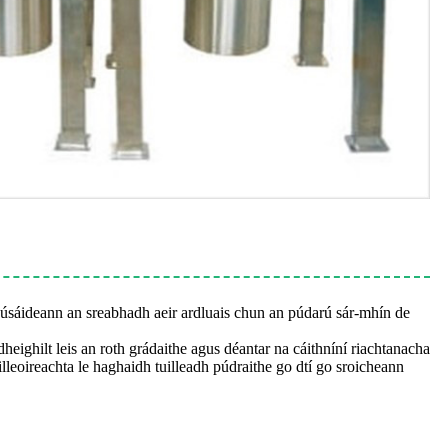
a úsáideann an sreabhadh aeir ardluais chun an púdarú sár-mhín de
dheighilt leis an roth grádaithe agus déantar na cáithníní riachtanacha
illeoireachta le haghaidh tuilleadh púdraithe go dtí go sroicheann