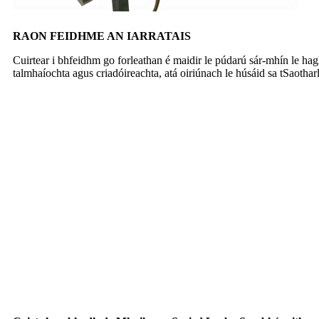
RAON FEIDHME AN IARRATAIS
Cuirtear i bhfeidhm go forleathan é maidir le púdarú sár-mhín le hag
talmhaíochta agus criadóireachta, atá oiriúnach le húsáid sa tSaothar