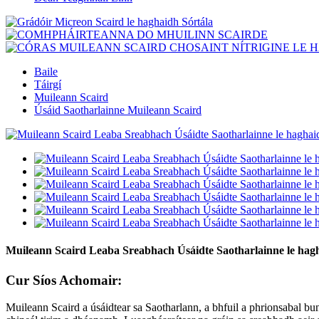
Baile
Táirgí
Muileann Scaird
Úsáid Saotharlainne Muileann Scaird
Muileann Scaird Leaba Sreabhach Úsáidte Saotharlainne le ha
Cur Síos Achomair:
Muileann Scaird a úsáidtear sa Saotharlann, a bhfuil a phrionsabal bu