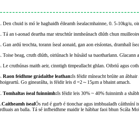
. Den chuid is mó le haghaidh éileamh ísealacmhainne, 0. 5-10kg/u, oir
. Tá an t-aonad deartha mar struchtúr inmheánach dlúth chun muilleoi
. Gan ardú teochta, torann íseal aonaid, gan aon eisíontas, dramhaíl ísea
. Toise beag, cruth dlúth, oiriúnach le húsáid sa tsaotharlann. Glacann an
. Le cruthúnas maith aeir, cinntigh timpeallacht ghlan. Oibriú agus cotha
.
Raon feidhme grádaithe leathan:
Is féidir míneacht brúite an ábhair 
hoigeartú. Go ginearálta, is féidir leis d =2～15μm a bhaint amach.
.
Tomhaltas íseal fuinnimh:
Is féidir leis 30% ~ 40% fuinnimh a shábhái
.
Caitheamh íseal
Ós rud é gurb é tionchar agus imbhualadh cáithníní is 
rdluais an balla. Tá sé infheidhme maidir le hábhar faoi bhun Scála Mo