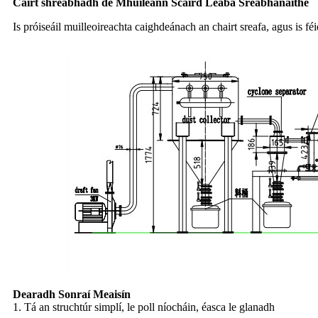
Cairt shreabhadh de Mhuileann Scaird Leaba Sreabhánaithe
Is próiseáil muilleoireachta caighdeánach an chairt sreafa, agus is féi
Dearadh Sonraí Meaisín
1. Tá an struchtúr simplí, le poll níocháin, éasca le glanadh