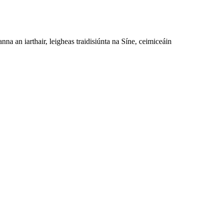
a an iarthair, leigheas traidisiúnta na Síne, ceimiceáin