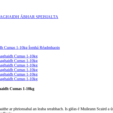
ghaidh Cumas 1-10kg
naithe ar phrionsabal an leaba sreabhach. Is gléas é Muileann Scaird a