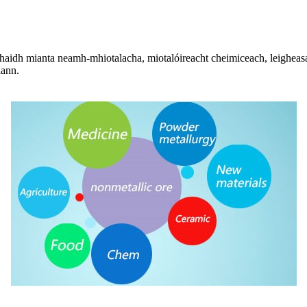
haidh mianta neamh-mhiotalacha, miotalóireacht cheimiceach, leigheasann
lann.