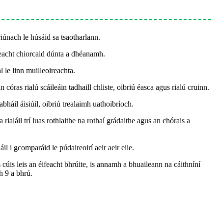
iúnach le húsáid sa tsaotharlann.
reacht chiorcaid dúnta a dhéanamh.
l le linn muilleoireachta.
 córas rialú scáileáin tadhaill chliste, oibriú éasca agus rialú cruinn.
bháil áisiúil, oibriú trealaimh uathoibríoch.
a rialáil trí luas rothlaithe na rothaí grádaithe agus an chórais a
l i gcomparáid le púdaireoirí aeir aeir eile.
cúis leis an éifeacht bhrúite, is annamh a bhuaileann na cáithníní
h 9 a bhrú.