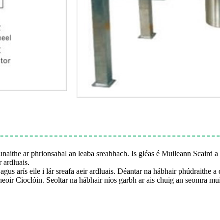
bunaithe ar phrionsabal an leaba sreabhach. Is gléas é Muileann Scaird 
 ardluais.
us arís eile i lár sreafa aeir ardluais. Déantar na hábhair phúdraithe a 
itheoir Cioclóin. Seoltar na hábhair níos garbh ar ais chuig an seomra mu