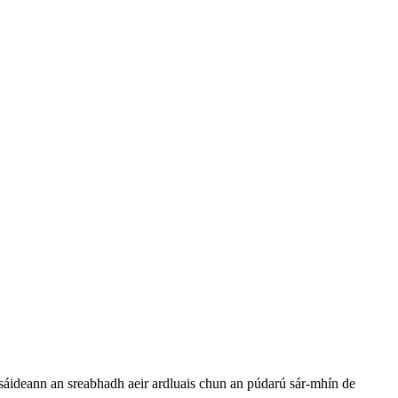
 úsáideann an sreabhadh aeir ardluais chun an púdarú sár-mhín de