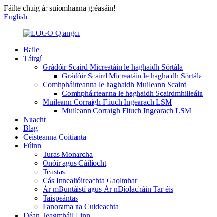
Fáilte chuig ár suíomhanna gréasáin!
English
Baile
Táirgí
Grádóir Scaird Micreatáin le haghaidh Sórtála
Grádóir Scaird Micreatáin le haghaidh Sórtála
Comhpháirteanna le haghaidh Muileann Scaird
Comhpháirteanna le haghaidh Scairdmhilleáin
Muileann Corraigh Fliuch Ingearach LSM
Muileann Corraigh Fliuch Ingearach LSM
Nuacht
Blag
Ceisteanna Coitianta
Fúinn
Turas Monarcha
Onóir agus Cáilíocht
Teastas
Cás Innealtóireachta Gaolmhar
Ár mBuntáistí agus Ár nDíolacháin Tar éis
Taispeántas
Panorama na Cuideachta
Déan Teagmháil Linn