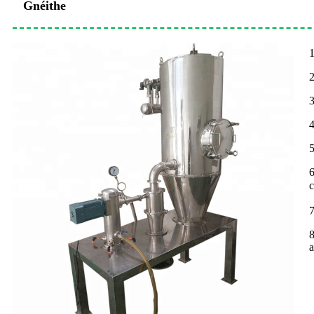
Gnéithe
1
2
3
4
5
6
c
7
8
a