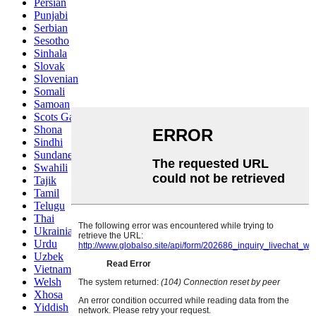
Persian
Punjabi
Serbian
Sesotho
Sinhala
Slovak
Slovenian
Somali
Samoan
Scots Gaelic
Shona
Sindhi
Sundanese
Swahili
Tajik
Tamil
Telugu
Thai
Ukrainian
Urdu
Uzbek
Vietnamese
Welsh
Xhosa
Yiddish