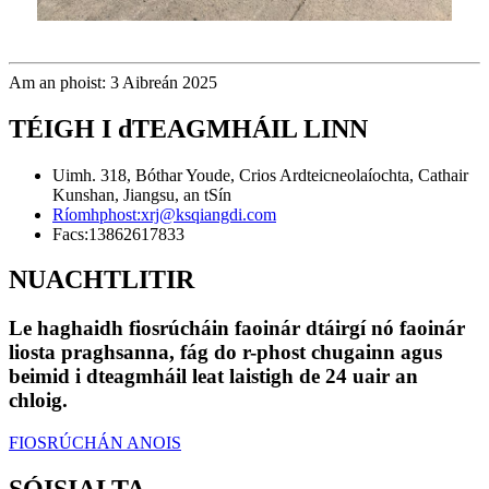
Am an phoist: 3 Aibreán 2025
TÉIGH I dTEAGMHÁIL LINN
Uimh. 318, Bóthar Youde, Crios Ardteicneolaíochta, Cathair
Kunshan, Jiangsu, an tSín
Ríomhphost:
xrj@ksqiangdi.com
Facs:
13862617833
NUACHTLITIR
Le haghaidh fiosrúcháin faoinár dtáirgí nó faoinár
liosta praghsanna, fág do r-phost chugainn agus
beimid i dteagmháil leat laistigh de 24 uair an
chloig.
FIOSRÚCHÁN ANOIS
SÓISIALTA