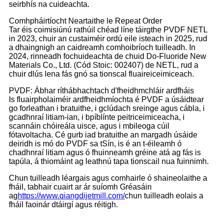
seirbhís na cuideachta.
Comhpháirtíocht Neartaithe le Repeat Order
Tar éis coimisiúnú rathúil chéad líne táirgthe PVDF NETL
in 2023, chuir an custaiméir ordú eile isteach in 2025, rud
a dhaingnigh an caidreamh comhoibríoch tuilleadh. In
2024, rinneadh fochuideachta de chuid Do-Fluoride New
Materials Co., Ltd. (Cód Stoic: 002407) de NETL, rud a
chuir dlús lena fás gnó sa tionscal fluaireiceimiceach.
PVDF: Ábhar ríthábhachtach d'fheidhmchláir ardfháis
Is fluairpholaiméir ardfheidhmíochta é PVDF a úsáidtear
go forleathan i bratuithe, i gclúdach sreinge agus cábla, i
gcadhnraí litiam-ian, i bpíblínte peitriceimiceacha, i
scannáin chóireála uisce, agus i mbileoga cúil
fótavoltacha. Cé gurb iad bratuithe an margadh úsáide
deiridh is mó do PVDF sa tSín, is é an t-éileamh ó
chadhnraí litiam agus ó fhuinneamh gréine atá ag fás is
tapúla, á thiomáint ag leathnú tapa tionscail nua fuinnimh.
Chun tuilleadh léargais agus comhairle ó shaineolaithe a
fháil, tabhair cuairt ar ár suíomh Gréasáin
ag
https://www.qiangdijetmill.com/
chun tuilleadh eolais a
fháil faoinár dtáirgí agus réitigh.