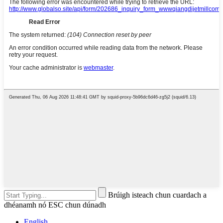
Brúigh isteach chun cuardach a
dhéanamh nó ESC chun dúnadh
English