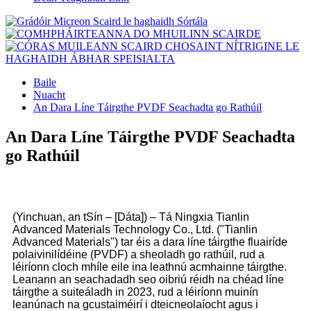
Baile
Nuacht
An Dara Líne Táirgthe PVDF Seachadta go Rathúil
An Dara Líne Táirgthe PVDF Seachadta
go Rathúil
(Yinchuan, an tSín – [Dáta]) – Tá Ningxia Tianlin
Advanced Materials Technology Co., Ltd. ("Tianlin
Advanced Materials") tar éis a dara líne táirgthe fluairíde
polaivinilídéine (PVDF) a sheoladh go rathúil, rud a
léiríonn cloch mhíle eile ina leathnú acmhainne táirgthe.
Leanann an seachadadh seo oibriú réidh na chéad líne
táirgthe a suiteáladh in 2023, rud a léiríonn muinín
leanúnach na gcustaiméirí i dteicneolaíocht agus i