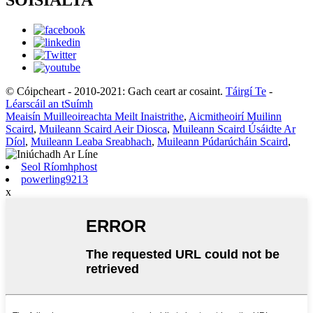
© Cóipcheart - 2010-2021: Gach ceart ar cosaint.
Táirgí Te
-
Léarscáil an tSuímh
Meaisín Muilleoireachta Meilt Inaistrithe
,
Aicmitheoirí Muilinn
Scaird
,
Muileann Scaird Aeir Diosca
,
Muileann Scaird Úsáidte Ar
Díol
,
Muileann Leaba Sreabhach
,
Muileann Púdarúcháin Scaird
,
Seol Ríomhphost
powerling9213
x