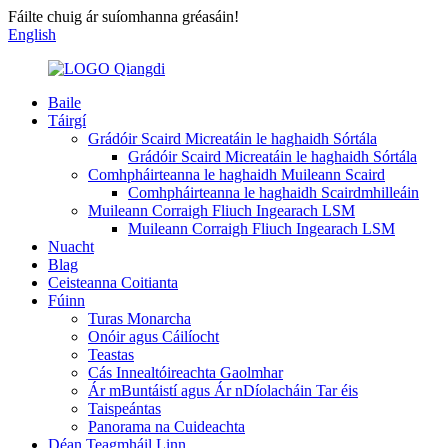
Fáilte chuig ár suíomhanna gréasáin!
English
Baile
Táirgí
Grádóir Scaird Micreatáin le haghaidh Sórtála
Grádóir Scaird Micreatáin le haghaidh Sórtála
Comhpháirteanna le haghaidh Muileann Scaird
Comhpháirteanna le haghaidh Scairdmhilleáin
Muileann Corraigh Fliuch Ingearach LSM
Muileann Corraigh Fliuch Ingearach LSM
Nuacht
Blag
Ceisteanna Coitianta
Fúinn
Turas Monarcha
Onóir agus Cáilíocht
Teastas
Cás Innealtóireachta Gaolmhar
Ár mBuntáistí agus Ár nDíolacháin Tar éis
Taispeántas
Panorama na Cuideachta
Déan Teagmháil Linn